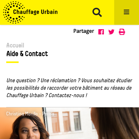
Aller au menu
Aller au contenu
Aller à la recherche
Partager
Partage
Impr
Partager



sur
sur
Accueil
Aide & Contact
Facebook
Twitter
Une question ? Une réclamation ? Vous souhaitez étudier
les possibilités de raccorder votre bâtiment au réseau de
Chauffage Urbain ? Contactez-nous !
Christina Morillo - Pexels