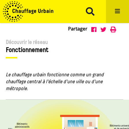
Aller au menu
Aller au contenu
Aller à la recherche
Partager
Partage
Impr
Partager



sur
sur
Découvrir le réseau
Fonctionnement
Facebook
Twitter
Le chauffage urbain fonctionne comme un grand
chauffage central à l'échelle d'une ville ou d'une
métropole.