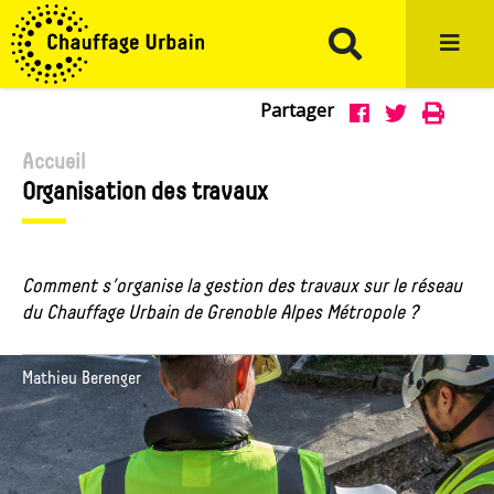
Aller au menu
Aller au contenu
Aller à la recherche
Partager
Partage
Impr
Partager



sur
sur
Accueil
Organisation des travaux
Facebook
Twitter
Comment s’organise la gestion des travaux sur le réseau
du Chauffage Urbain de Grenoble Alpes Métropole ?
Mathieu Berenger